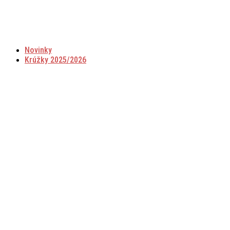
Preskočiť
na
obsah
Novinky
Krúžky 2025/2026