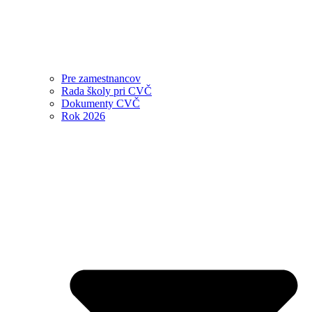
Pre zamestnancov
Rada školy pri CVČ
Dokumenty CVČ
Rok 2026