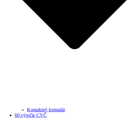
Kontaktný formulár
60.výročie CVČ