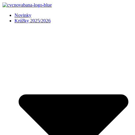
Preskočiť
na
Novinky
obsah
Krúžky 2025/2026