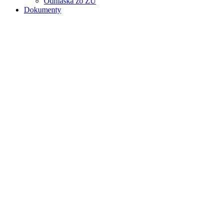
Odhláška zo ZÚ
Dokumenty