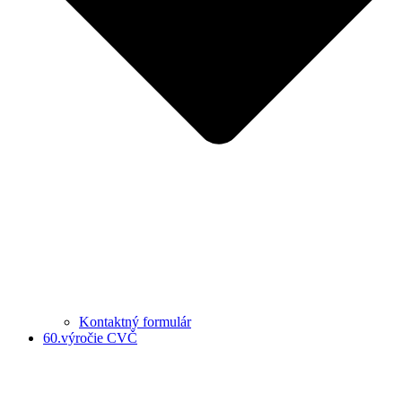
Kontaktný formulár
60.výročie CVČ