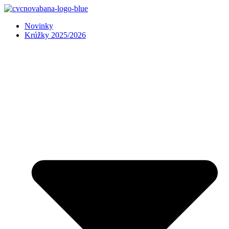
Preskočiť
na
Novinky
obsah
Krúžky 2025/2026