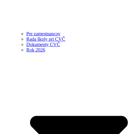
Pre zamestnancov
Rada školy pri CVČ
Dokumenty CVČ
Rok 2026