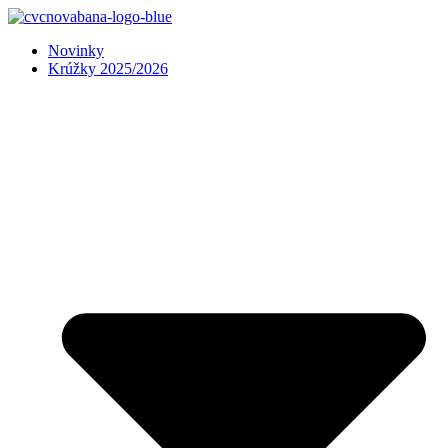
Preskočiť
na
Novinky
obsah
Krúžky 2025/2026