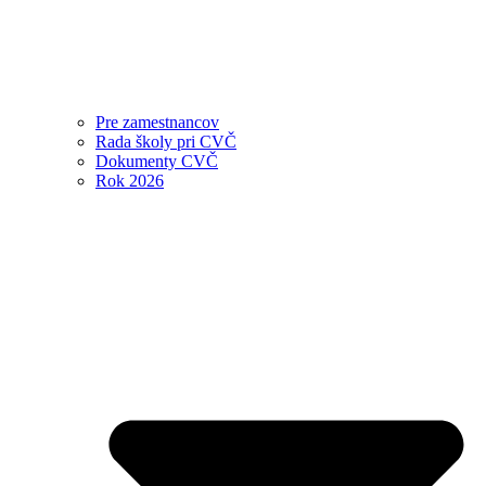
Pre zamestnancov
Rada školy pri CVČ
Dokumenty CVČ
Rok 2026