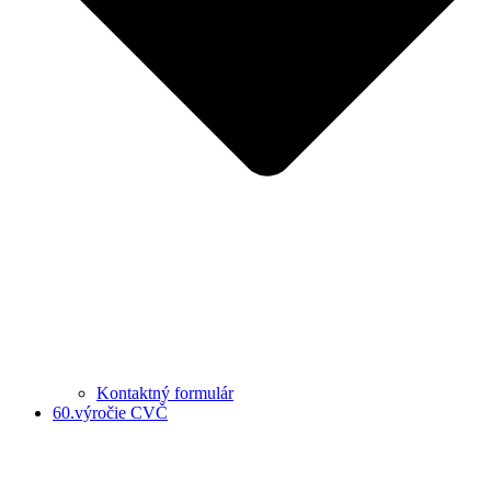
Kontaktný formulár
60.výročie CVČ