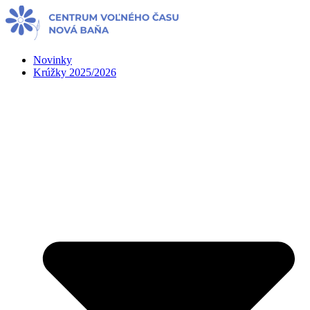
Preskočiť
na
obsah
Novinky
Krúžky 2025/2026