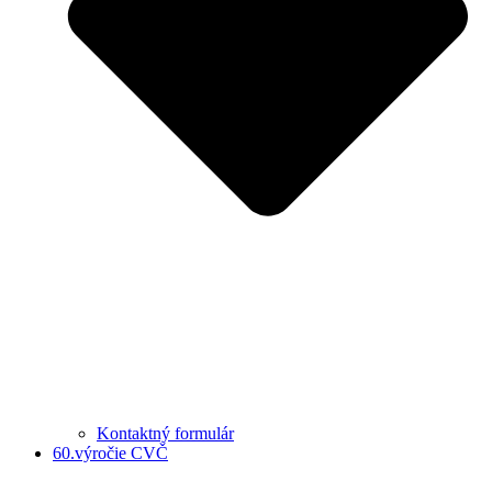
Kontaktný formulár
60.výročie CVČ